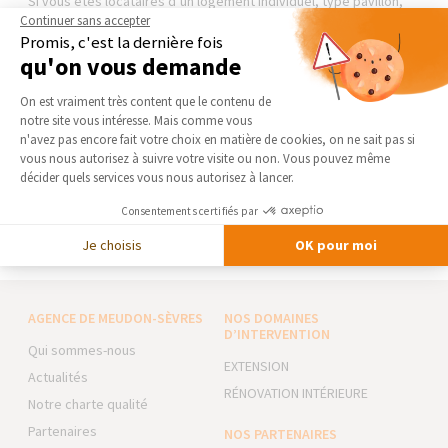
Si vous êtes locataires d’un logement individuel, type pavillon,
vous serez en charge de son entretien annuel, sauf dispositions
Continuer sans accepter
contraires. Pour les logements collectifs, cette responsabilité
Promis, c'est la dernière fois
revient au propriétaire ou au syndicat de copropriétaires.
qu'on vous demande
Plateforme de Gestion du Consentement 
On est vraiment très content que le contenu de
Pour plus d’informations sur l’entretien ou le remplacement de
notre site vous intéresse. Mais comme vous
votre système de chauffage, contactez un courtier en travaux
Axeptio consent
n'avez pas encore fait votre choix en matière de cookies, on ne sait pas si
de l’agence
La Maison Des Travaux Meudon
par téléphone au
vous nous autorisez à suivre votre visite ou non. Vous pouvez même
01.82.00.65.77 ou par le biais de notre
formulaire
.
décider quels services vous nous autorisez à lancer.
Consentements certifiés par
CONTACTEZ-NOUS
Je choisis
OK pour moi
AGENCE DE MEUDON-SÈVRES
NOS DOMAINES
D’INTERVENTION
Qui sommes-nous
EXTENSION
Actualités
RÉNOVATION INTÉRIEURE
Notre charte qualité
Partenaires
NOS PARTENAIRES