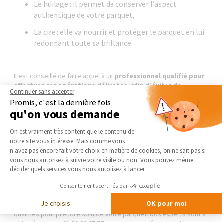
Le huilage : il permet de conserver l’aspect
authentique de votre parquet,
La cire : elle va nourrir et protéger le parquet en lui
redonnant toute sa brillance.
Il est conseillé de faire appel à un
professionnel qualifié
pour
effectuer ces opérations délicates,
afin d’éviter de
Continuer sans accepter
nombreux désagréments
(sol creusé suite aux passages de la
Promis, c'est la dernière fois
machine, finitions peu harmonieuses, etc.)
qu'on vous demande
Plateforme de Gestion du Consentement 
Retrouvez prochainement sur notre site
La Maison Des Travaux
On est vraiment très content que le contenu de
Meudon-Sèvres
une des dernières réalisations de nos artisans :
notre site vous intéresse. Mais comme vous
la rénovation complète du parquet d'une maison située dans les
Axeptio consent
n'avez pas encore fait votre choix en matière de cookies, on ne sait pas si
Hauts-de-Seine.
vous nous autorisez à suivre votre visite ou non. Vous pouvez même
décider quels services vous nous autorisez à lancer.
Vous ne savez pas vers qui vous tourner pour
poser votre
parquet
ou le faire rénover ? Contactez un courtier en travaux de
Consentements certifiés par
l’agence
La Maison Des Travaux Meudon-Sèvres
: il vous
Je choisis
OK pour moi
conseillera et sélectionnera pour vous des professionnels
qualifiés pour prendre soin de votre parquet. Nos experts sont à